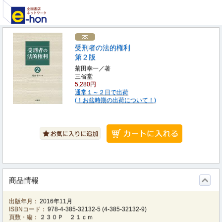
受刑者の法的権利
第２版
菊田幸一／著
三省堂
5,280円
通常１～２日で出荷
(！お盆時期の出荷について！)
商品情報
出版年月：
2016年11月
ISBNコード：
978-4-385-32132-5
(
4-385-32132-9
)
頁数・縦：
２３０Ｐ ２１ｃｍ