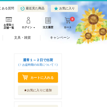
くある質問
最近見た商品
お気に入り
0
お受取り
ログイン
注文履歴
カート
店舗一覧
文具・雑貨
キャンペーン
通常１～２日で出荷
(！お盆時期の出荷について！)
カートに入れる
★お気に入りに追加
やる気スイッチが
入る！アインシ...
実業之日本社