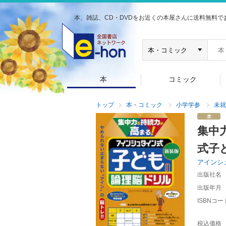
本、雑誌、CD・DVDをお近くの本屋さんに送料無料で
本
コミック
トップ
本・コミック
小学学参
未就
集中
式子
アインシ
出版社名
出版年月
ISBNコー
税込価格