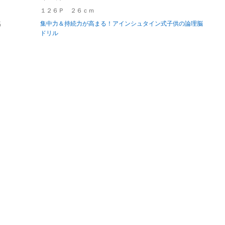
１２６Ｐ ２６ｃｍ
名
集中力＆持続力が高まる！アインシュタイン式子供の論理脳
ドリル