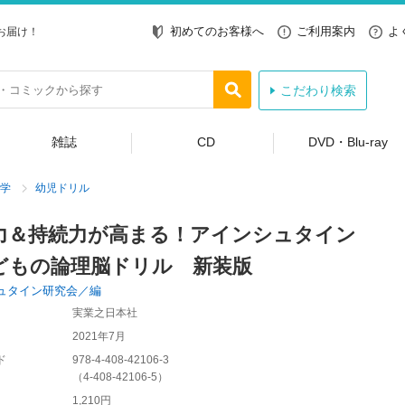
初めてのお客様へ
ご利用案内
よ
お届け！
こだわり検索
雑誌
CD
DVD・Blu-ray
学
幼児ドリル
力＆持続力が高まる！アインシュタイン
どもの論理脳ドリル 新装版
ュタイン研究会／編
実業之日本社
2021年7月
ド
978-4-408-42106-3
（
4-408-42106-5
）
1,210円