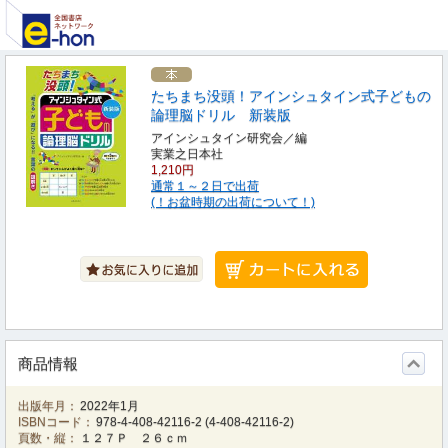
たちまち没頭！アインシュタイン式子どもの
論理脳ドリル 新装版
アインシュタイン研究会／編
実業之日本社
1,210円
通常１～２日で出荷
(！お盆時期の出荷について！)
商品情報
出版年月：
2022年1月
ISBNコード：
978-4-408-42116-2
(
4-408-42116-2
)
頁数・縦：
１２７Ｐ ２６ｃｍ