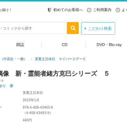
初めてのお客様へ
ご利用案内
よ
お届け！
こだわり検索
雑誌
CD
DVD・Blu-ray
（中高生・一般）
実業之日本社 マイバースデーＣ
偶像 新・霊能者緒方克巳シリーズ ５
クス
ゆり 著
実業之日本社
2010年1月
ド
978-4-408-43463-6
（
4-408-43463-9
）
440円