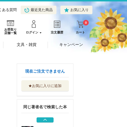
くある質問
最近見た商品
お気に入り
0
お受取り
ログイン
注文履歴
カート
店舗一覧
文具・雑貨
キャンペーン
霊を呼ぶ少年 魔
現在ご注文できません
百合の恐怖報告
朝日新聞出版
★お気に入りに追加
悪縁切り 魔百合
の恐怖報告
朝日新聞出版
同じ著者名で検索した本
会社員だけど霊能
者修行始めまし...
朝日新聞出版