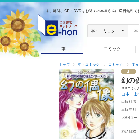
本、雑誌、CD・DVDをお近くの本屋さんに送料無料で
本
コミック
トップ
本・コミック
コミック
少女
幻の
ＭＢコミッ
山本 ま
出版社名
出版年月
ISBNコー
税込価格