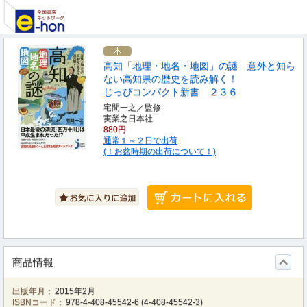
高知「地理・地名・地図」の謎 意外と知ら
ない高知県の歴史を読み解く！
じっぴコンパクト新書 ２３６
宅間一之／監修
実業之日本社
880円
通常１～２日で出荷
(！お盆時期の出荷について！)
商品情報
出版年月：
2015年2月
ISBNコード：
978-4-408-45542-6
(
4-408-45542-3
)