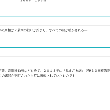
３６６Ｐ １９ｃｍ
件の真相は？最大の戦いが始まり、すべての謎が明かされる―
卒業。新聞社勤務などを経て、２０１３年に『見えざる網』で第３３回横溝
この書籍が刊行された当時に掲載されていたものです）