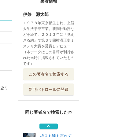
著者情報
伊兼 源太郎
１９７８年東京都生まれ。上智
大学法学部卒業。新聞社勤務な
どを経て、２０１３年に『見え
ざる網』で第３３回横溝正史ミ
ステリ大賞を受賞しデビュー
（本データはこの書籍が刊行さ
れた当時に掲載されていたもの
です）
約束した街
この著者名で検索する
幻冬舎
正史ミ
新刊パトロールに登録
このノラ猫、幸せ
調査員にて
幻冬舎
同じ著者名で検索した本
ぼくらはアン
東京創元社
祈りも涙も忘れて