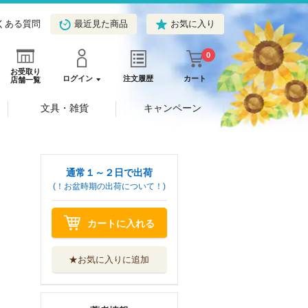
くある質問
最近見た商品
お気に入り
0
お受取り
ログイン
注文履歴
カート
店舗一覧
文具・雑貨
キャンペーン
通常１～２日で出荷
(！お盆時期の出荷について！)
カートに入れる
★お気に入りに追加