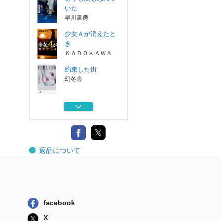
いた
早川書房
少女Ａが消えたと
き
ＫＡＤＯＫＡＷＡ
約束した街
幻冬舎
このノラ猫、幸せ
調査員にて
幻冬舎
ぼくらはアン
返品について
東京創元社
祈りも涙も忘れて
いた
早川書房
facebook
少女Ａが消えたと
X