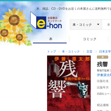
本、雑誌、CD・DVDをお近くの本屋さんに送料無料で
本
コミック
トップ
本・コミック
文芸
日本文学
残響
警視庁監察
伊兼源太
出版社名
出版年月
ISBNコー
税込価格