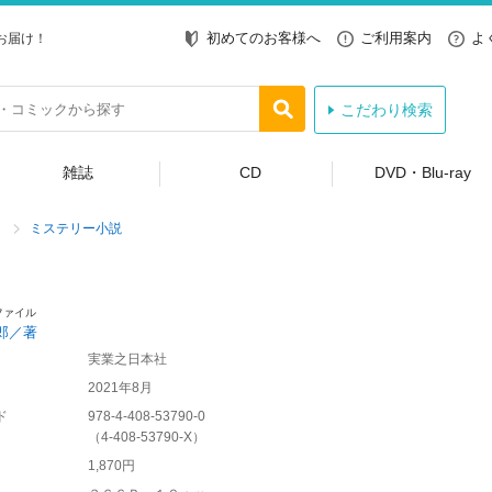
初めてのお客様へ
ご利用案内
よ
お届け！
こだわり検索
雑誌
CD
DVD・Blu-ray
ミステリー小説
ファイル
郎／著
実業之日本社
2021年8月
ド
978-4-408-53790-0
（
4-408-53790-X
）
1,870円