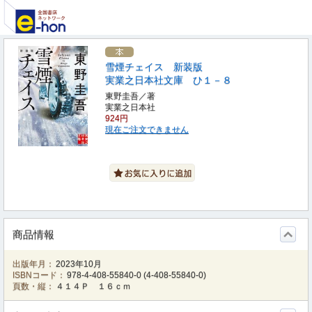
雪煙チェイス 新装版
実業之日本社文庫 ひ１－８
東野圭吾／著
実業之日本社
924円
現在ご注文できません
商品情報
出版年月：
2023年10月
ISBNコード：
978-4-408-55840-0
(
4-408-55840-0
)
頁数・縦：
４１４Ｐ １６ｃｍ