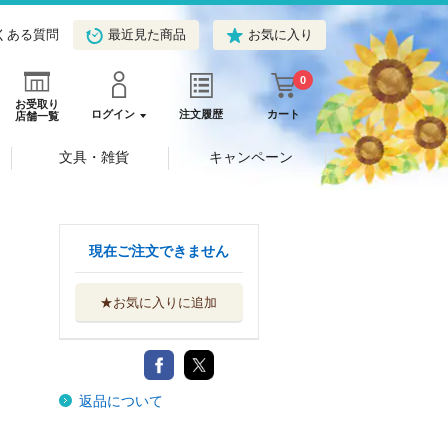
くある質問
最近見た商品
お気に入り
0
お受取り
ログイン
注文履歴
カート
店舗一覧
文具・雑貨
キャンペーン
現在ご注文できません
★お気に入りに追加
返品について