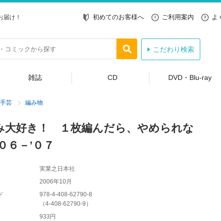
初めてのお客様へ
ご利用案内
よ
お届け！
こだわり検索
雑誌
CD
DVD・Blu-ray
手芸
編み物
み大好き！ １枚編んだら、やめられな
０６－’０７
実業之日本社
2006年10月
ド
978-4-408-62790-8
（
4-408-62790-9
）
933円