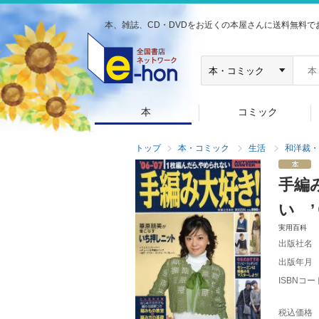
本、雑誌、CD・DVDをお近くの本屋さんに送料無料で
本
コミック
トップ
本・コミック
生活
和洋裁・
手編
い ’
実用百科
出版社名
出版年月
ISBNコー
税込価格