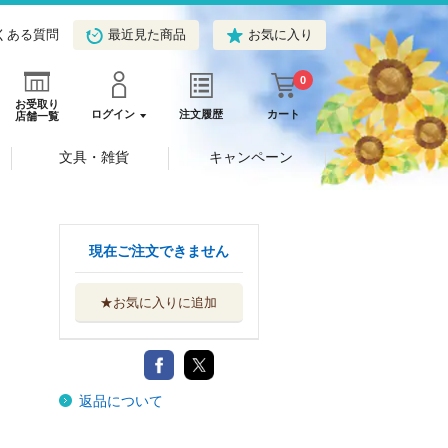
くある質問
最近見た商品
お気に入り
0
お受取り
ログイン
注文履歴
カート
店舗一覧
文具・雑貨
キャンペーン
現在ご注文できません
★お気に入りに追加
返品について