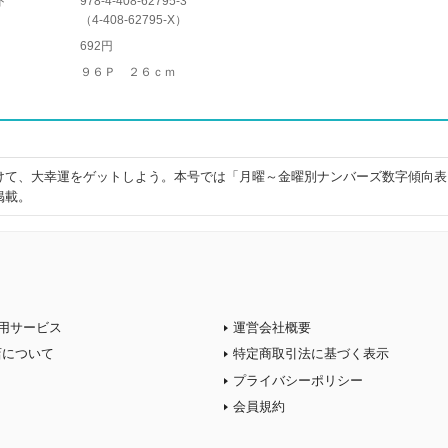
ド
978-4-408-62795-3
（
4-408-62795-X
）
692円
９６Ｐ ２６ｃｍ
けて、大幸運をゲットしよう。本号では「月曜～金曜別ナンバーズ数字傾向表
掲載。
用サービス
運営会社概要
店について
特定商取引法に基づく表示
プライバシーポリシー
会員規約