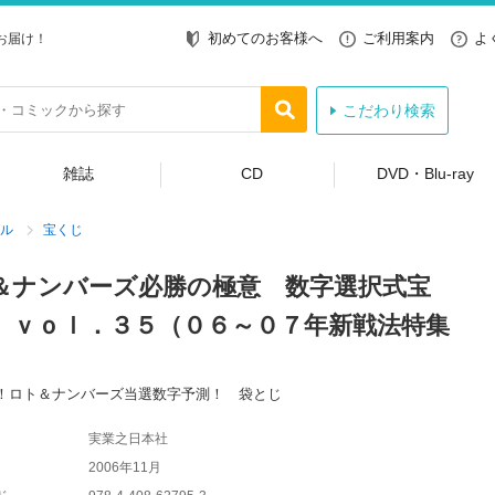
初めてのお客様へ
ご利用案内
よ
お届け！
こだわり検索
雑誌
CD
DVD・Blu-ray
ル
宝くじ
＆ナンバーズ必勝の極意 数字選択式宝
 ｖｏｌ．３５（０６～０７年新戦法特集
！ロト＆ナンバーズ当選数字予測！ 袋とじ
実業之日本社
2006年11月