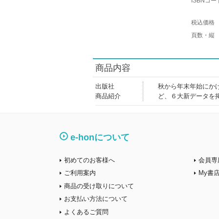
ISBNコー
税込価格
頁数・縦
商品内容
出版社
秋から年末年始にか
商品紹介
ど、６大新データを
e-honについて
初めてのお客様へ
会員専
ご利用案内
My書
商品の受け取りについて
お支払い方法について
よくあるご質問