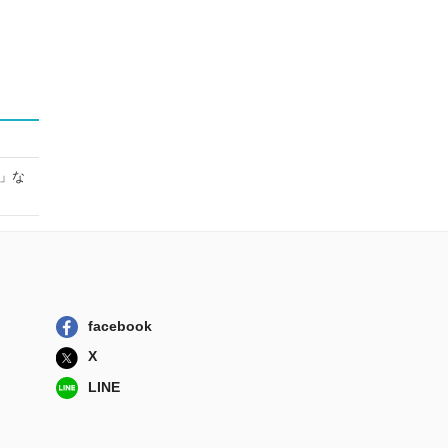
」な
facebook
X
LINE