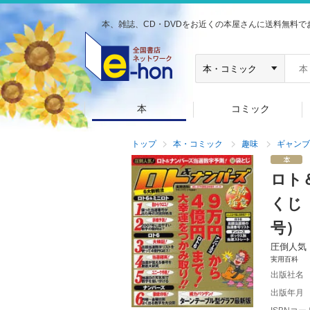
本、雑誌、CD・DVDをお近くの本屋さんに送料無料で
本
コミック
トップ
本・コミック
趣味
ギャンブ
ロト
くじ
号）
圧倒人気
実用百科
出版社名
出版年月