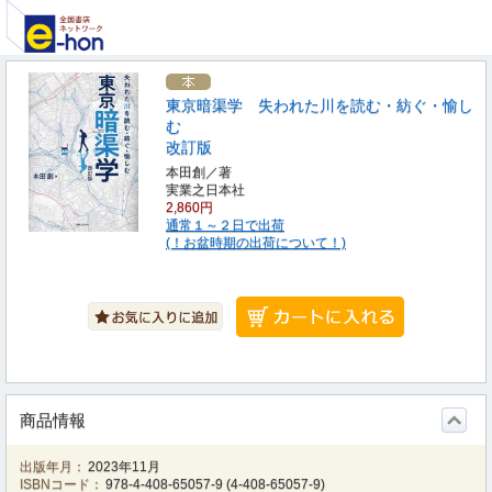
東京暗渠学 失われた川を読む・紡ぐ・愉し
む
改訂版
本田創／著
実業之日本社
2,860円
通常１～２日で出荷
(！お盆時期の出荷について！)
商品情報
出版年月：
2023年11月
ISBNコード：
978-4-408-65057-9
(
4-408-65057-9
)