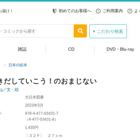
初めてのお客様へ
ご利用案内
よ
お届け！
こだわり検索
雑誌
CD
DVD・Blu-ray
日本の絵本
きだしていこう！のおまじない
ね／文・絵
大日本図書
2023年3月
ド
978-4-477-03431-7
（
4-477-03431-8
）
1,430円
〔３２Ｐ〕 ２７ｃｍ