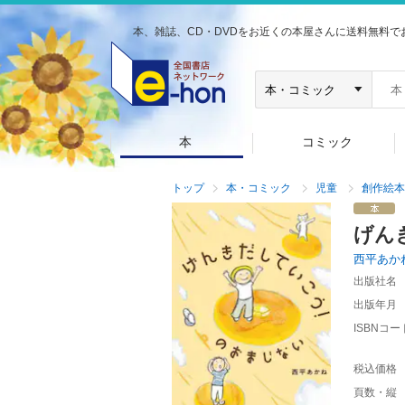
本、雑誌、CD・DVDをお近くの本屋さんに送料無料で
本
コミック
トップ
本・コミック
児童
創作絵本
げん
西平あか
出版社名
出版年月
ISBNコー
税込価格
頁数・縦