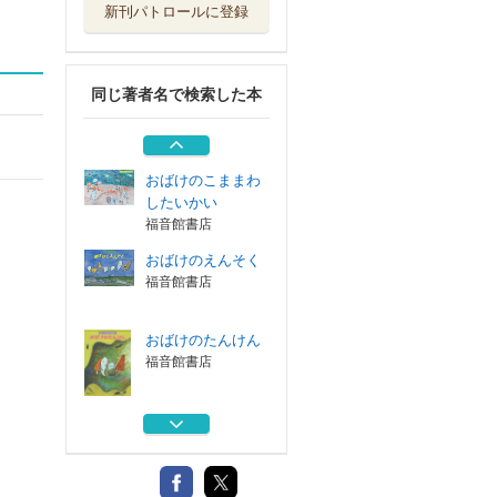
新刊パトロールに登録
こんにちはまたお
てがみです
福音館書店
同じ著者名で検索した本
かたつむりぼうや
とかめばあちゃん
大日本図書
おばけのこままわ
したいかい
福音館書店
おばけのえんそく
福音館書店
おばけのたんけん
福音館書店
こんにちはまたお
てがみです
福音館書店