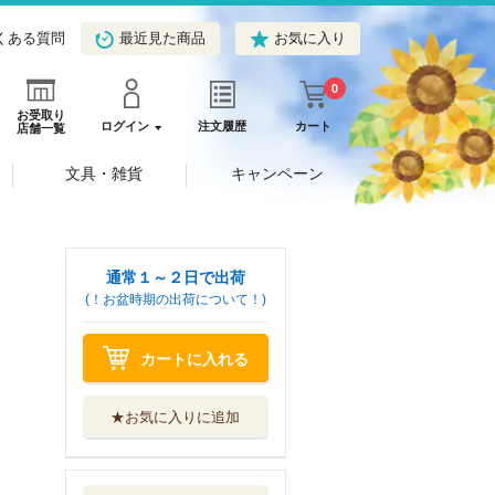
くある質問
最近見た商品
お気に入り
0
お受取り
ログイン
注文履歴
カート
店舗一覧
文具・雑貨
キャンペーン
通常１～２日で出荷
(！お盆時期の出荷について！)
カートに入れる
★お気に入りに追加
おばけのたんけん
福音館書店