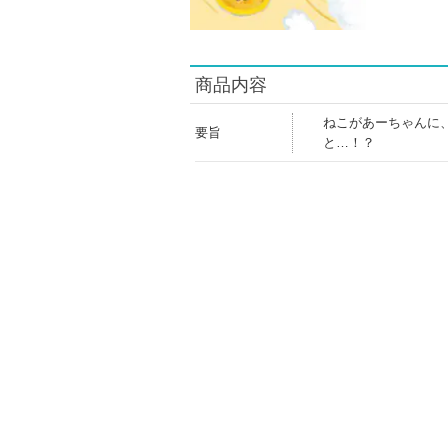
商品内容
ねこがあーちゃんに
要旨
と…！？