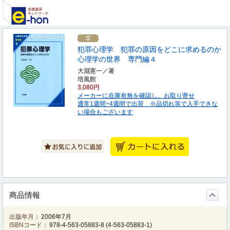
犯罪心理学 犯罪の原因をどこに求めるのか
心理学の世界 専門編４
大淵憲一／著
培風館
3,080円
メーカーに在庫有無を確認し、お取り寄せ
通常1週間~4週間で出荷 ※品切れ等で入手できな
い場合もございます
商品情報
出版年月：
2006年7月
ISBNコード：
978-4-563-05883-8
(
4-563-05883-1
)