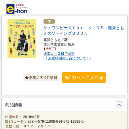
ザ・ワンピースｆｏｒ ＫＩＤＳ 篠原とも
えのソーイングＢＯＯＫ
篠原ともえ／著
文化学園文化出版局
1,650円
通常１～２日で出荷
(！お盆時期の出荷について！)
商品情報
出版年月：
2018年3月
ISBNコード：
978-4-579-11638-6
(
4-579-11638-0
)
頁数・縦：
８７Ｐ ２６ｃｍ