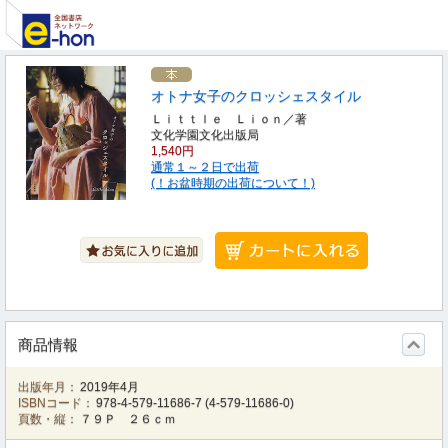
オトナ女子のクロッシェスタイル
Ｌｉｔｔｌｅ Ｌｉｏｎ／著
文化学園文化出版局
1,540円
通常１～２日で出荷
(！お盆時期の出荷について！)
商品情報
出版年月：
2019年4月
ISBNコード：
978-4-579-11686-7
(
4-579-11686-0
)
頁数・縦：
７９Ｐ ２６ｃｍ