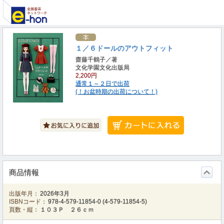
１／６ドールのアウトフィット
齋藤千鶴子／著
文化学園文化出版局
2,200円
通常１～２日で出荷
(！お盆時期の出荷について！)
商品情報
出版年月：
2026年3月
ISBNコード：
978-4-579-11854-0
(
4-579-11854-5
)
頁数・縦：
１０３Ｐ ２６ｃｍ