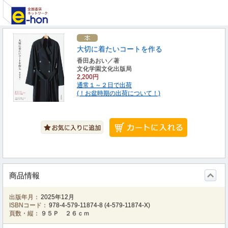
大切に着たいコートを作る
香田あおい／著
文化学園文化出版局
2,200円
通常１～２日で出荷
(！お盆時期の出荷について！)
商品情報
出版年月：
2025年12月
ISBNコード：
978-4-579-11874-8
(
4-579-11874-X
)
頁数・縦：
９５Ｐ ２６ｃｍ