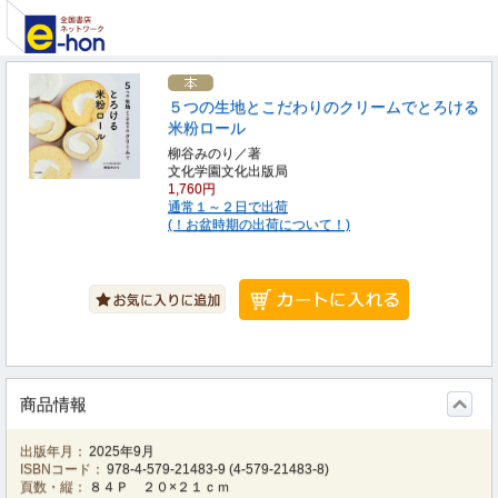
５つの生地とこだわりのクリームでとろける
米粉ロール
柳谷みのり／著
文化学園文化出版局
1,760円
通常１～２日で出荷
(！お盆時期の出荷について！)
商品情報
出版年月：
2025年9月
ISBNコード：
978-4-579-21483-9
(
4-579-21483-8
)
頁数・縦：
８４Ｐ ２０×２１ｃｍ