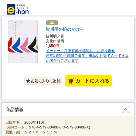
皆川明の旅のかけら
皆川明／著
文化出版局
1,650円
メーカーに在庫有無を確認し、お取り寄せ
通常1週間~4週間で出荷 ※品切れ等で入手できな
い場合もございます
商品情報
出版年月：
2003年11月
ISBNコード：
978-4-579-30408-0
(
4-579-30408-X
)
頁数・縦：
１２７Ｐ ２１ｃｍ