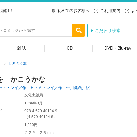
初めてのお客様へ
ご利用案内
よ
お届け！
こだわり検索
雑誌
CD
DVD・Blu-ray
世界の絵本
を かこうかな
ット・レイ／作 Ｈ・Ａ・レイ／作 中川健蔵／訳
文化出版局
1984年9月
ド
978-4-579-40194-9
（
4-579-40194-8
）
1,650円
２２Ｐ ２６ｃｍ