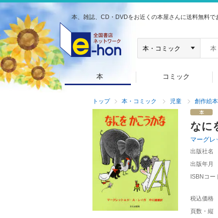
本、雑誌、CD・DVDをお近くの本屋さんに送料無料で
本
コミック
トップ
本・コミック
児童
創作絵本
なに
マーグレ
出版社名
出版年月
ISBNコー
税込価格
頁数・縦