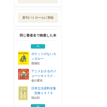
日本立法資料全集
別巻１５７６
信山社
新刊パトロールに登録
アニメおさるのジ
ョージＡセット...
金の星社
同じ著者名で検索した本
アニメおさるのジ
ョージＢセット...
金の星社
ポケットのないカ
ンガルー
偕成社
アニメおさるのジ
ョージキャラク...
金の星社
日本立法資料全集
別巻１５７６
信山社
アニメおさるのジ