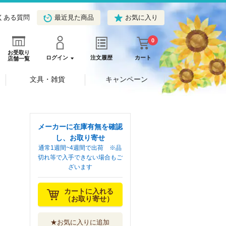
くある質問
最近見た商品
お気に入り
0
お受取り
ログイン
注文履歴
カート
店舗一覧
文具・雑貨
キャンペーン
メーカーに在庫有無を確認
し、お取り寄せ
通常1週間~4週間で出荷 ※品
切れ等で入手できない場合もご
ざいます
カートに入れる
（お取り寄せ）
★お気に入りに追加