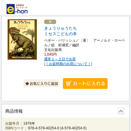
きょうりゅうたち
ミセスこどもの本
ペギー・パリッシュ／〔著〕 アーノルド・ローベ
ル／絵 杉浦宏／編訳
文化出版局
1,045円
通常１～２日で出荷
(！お盆時期の出荷について！)
商品情報
出版年月：
1976年
ISBNコード：
978-4-579-40254-0
(
4-579-40254-5
)