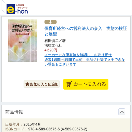
保育所経営への営利法人の参入 実態の検証
と展望
石田慎二／著
法律文化社
4,620円
メーカーに在庫有無を確認し、お取り寄せ
通常1週間~4週間で出荷 ※品切れ等で入手できな
い場合もございます
商品情報
出版年月：
2015年4月
ISBNコード：
978-4-589-03676-6
(
4-589-03676-2
)