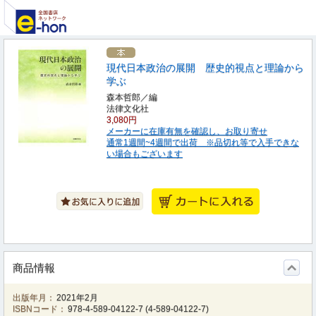
現代日本政治の展開 歴史的視点と理論から
学ぶ
森本哲郎／編
法律文化社
3,080円
メーカーに在庫有無を確認し、お取り寄せ
通常1週間~4週間で出荷 ※品切れ等で入手できな
い場合もございます
商品情報
出版年月：
2021年2月
ISBNコード：
978-4-589-04122-7
(
4-589-04122-7
)