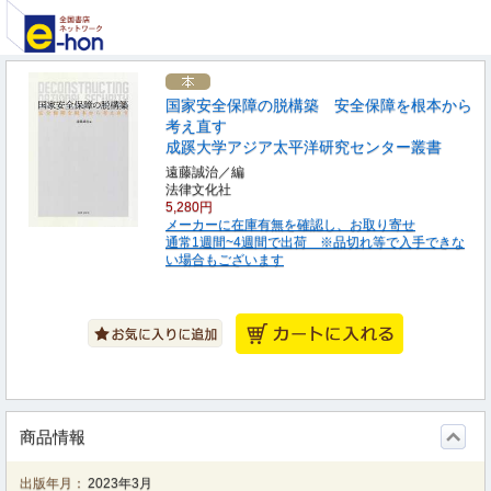
国家安全保障の脱構築 安全保障を根本から
考え直す
成蹊大学アジア太平洋研究センター叢書
遠藤誠治／編
法律文化社
5,280円
メーカーに在庫有無を確認し、お取り寄せ
通常1週間~4週間で出荷 ※品切れ等で入手できな
い場合もございます
商品情報
出版年月：
2023年3月