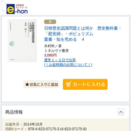
日韓歴史認識問題とは何か 歴史教科書・
「慰安婦」・ポピュリズム
叢書・知を究める ４
木村幹／著
ミネルヴァ書房
3,080円
通常１～２日で出荷
(！お盆時期の出荷について！)
商品情報
出版年月：
2014年10月
ISBNコード：
978-4-623-07175-3
(
4-623-07175-8
)