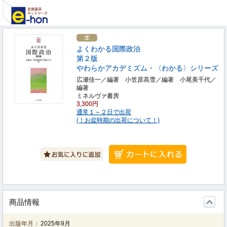
よくわかる国際政治
第２版
やわらかアカデミズム・〈わかる〉シリーズ
広瀬佳一／編著 小笠原高雪／編著 小尾美千代／
編著
ミネルヴァ書房
3,300円
通常１～２日で出荷
(！お盆時期の出荷について！)
商品情報
出版年月：
2025年9月