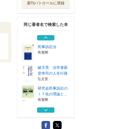
新刊パトロールに登録
ＡＤＲを利用した
離婚協議の実務...
民事法研究会
同じ著者名で検索した本
手続利用者から見
た民事訴訟の実...
商事法務
民事訴訟法
有斐閣
破天荒 法学者新
堂幸司の人生行路
弘文堂
研究会民事訴訟の
ＩＴ化の理論と...
有斐閣
ＡＤＲを利用した
離婚協議の実務...
民事法研究会