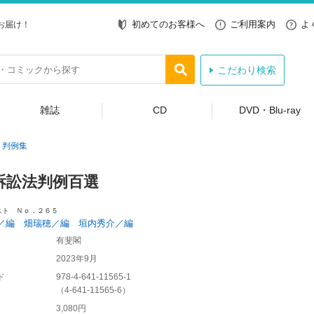
初めてのお客様へ
ご利用案内
よ
お届け！
こだわり検索
雑誌
CD
DVD・Blu-ray
判例集
訴訟法判例百選
スト Ｎｏ．２６５
／編 畑瑞穂／編 垣内秀介／編
有斐閣
2023年9月
ド
978-4-641-11565-1
（
4-641-11565-6
）
3,080円