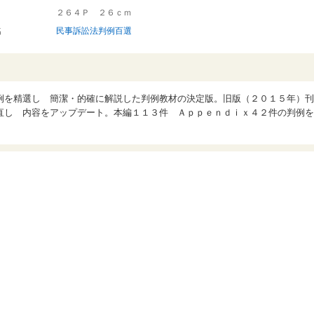
２６４Ｐ ２６ｃｍ
名
民事訴訟法判例百選
例を精選し 簡潔・的確に解説した判例教材の決定版。旧版（２０１５年）刊
直し 内容をアップデート。本編１１３件 Ａｐｐｅｎｄｉｘ４２件の判例を