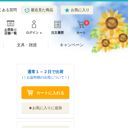
くある質問
最近見た商品
お気に入り
0
お受取り
ログイン
注文履歴
カート
店舗一覧
文具・雑貨
キャンペーン
通常１～２日で出荷
(！お盆時期の出荷について！)
カートに入れる
★お気に入りに追加
研究会民事訴訟の
ＩＴ化の理論と...
有斐閣