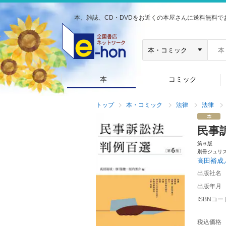
本、雑誌、CD・DVDをお近くの本屋さんに送料無料で
本
コミック
トップ
本・コミック
法律
法律
民事
第６版
別冊ジュリ
高田裕成
出版社名
出版年月
ISBNコー
税込価格