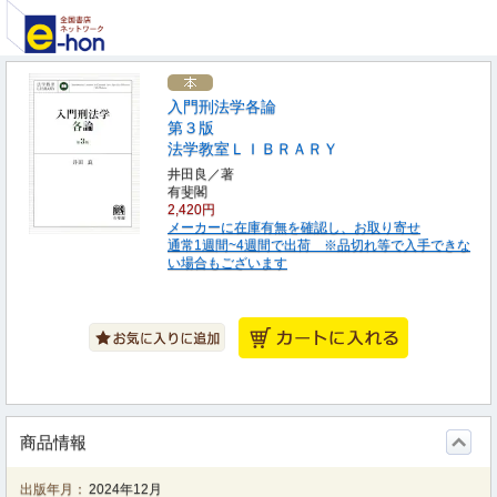
入門刑法学各論
第３版
法学教室ＬＩＢＲＡＲＹ
井田良／著
有斐閣
2,420円
メーカーに在庫有無を確認し、お取り寄せ
通常1週間~4週間で出荷 ※品切れ等で入手できな
い場合もございます
商品情報
出版年月：
2024年12月