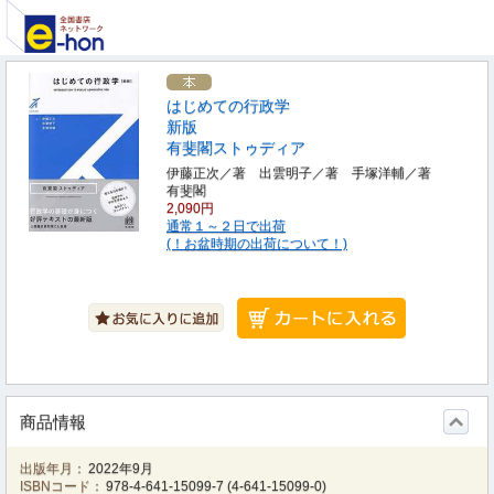
はじめての行政学
新版
有斐閣ストゥディア
伊藤正次／著 出雲明子／著 手塚洋輔／著
有斐閣
2,090円
通常１～２日で出荷
(！お盆時期の出荷について！)
商品情報
出版年月：
2022年9月
ISBNコード：
978-4-641-15099-7
(
4-641-15099-0
)