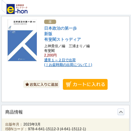
日本政治の第一歩
新版
有斐閣ストゥディア
上神貴佳／編 三浦まり／編
有斐閣
2,200円
通常１～２日で出荷
(！お盆時期の出荷について！)
商品情報
出版年月：
2023年3月
ISBNコード：
978-4-641-15112-3
(
4-641-15112-1
)