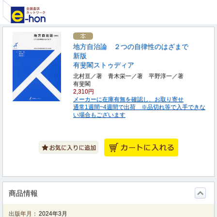
地方自治論 ２つの自律性のはざまで
新版
有斐閣ストゥディア
北村亘／著 青木栄一／著 平野淳一／著
有斐閣
2,310円
メーカーに在庫有無を確認し、お取り寄せ
通常1週間~4週間で出荷 ※品切れ等で入手できな
い場合もございます
商品情報
出版年月：
2024年3月