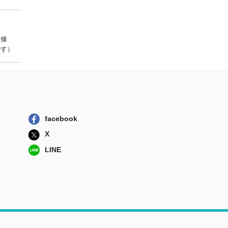
法学の方法
有斐閣
程修
です）
「あの選挙」はな
んだったのか ...
青弓社
まちづくりを仕事
にする 事業と...
学芸出版社
facebook
日本の経済投票
なぜ日本で政権...
X
有斐閣
LINE