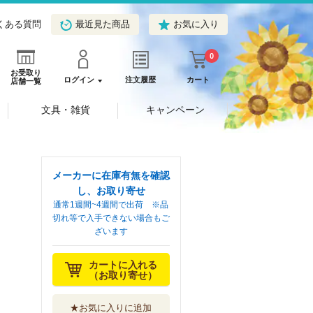
くある質問
最近見た商品
お気に入り
0
お受取り
ログイン
注文履歴
カート
店舗一覧
文具・雑貨
キャンペーン
メーカーに在庫有無を確認
し、お取り寄せ
通常1週間~4週間で出荷 ※品
切れ等で入手できない場合もご
ざいます
カートに入れる
（お取り寄せ）
★お気に入りに追加