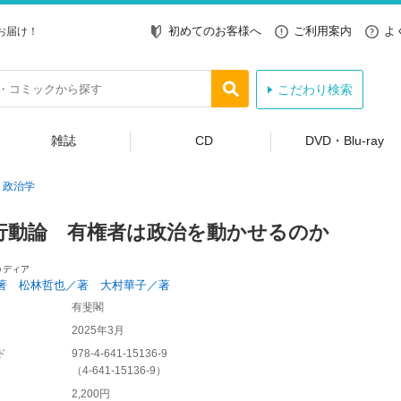
初めてのお客様へ
ご利用案内
よ
お届け！
こだわり検索
雑誌
CD
DVD・Blu-ray
政治学
行動論 有権者は政治を動かせるのか
ゥディア
著 松林哲也／著 大村華子／著
有斐閣
2025年3月
ド
978-4-641-15136-9
（
4-641-15136-9
）
2,200円