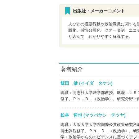
出版社・メーカーコメント
人びとの投票行動や政治意識に関する
版化。感情分極化 クオータ制 エコ
り込んで わかりやすく解説する。
著者紹介
飯田 健 (イイダ タケシ)
現職：同志社大学法学部教授。略歴：１９
修了、Ｐｈ．Ｄ．（政治学）。研究分野；
松林 哲也 (マツバヤシ テツヤ)
現職：大阪大学大学院国際公共政策研究科
博士課程修了、Ｐｈ．Ｄ．（政治学）。研
学・政治学からのエビデンスに基づくアプ