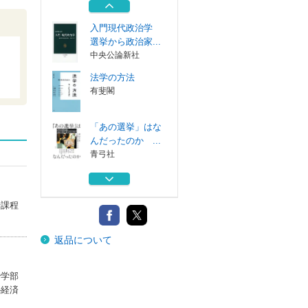
有斐閣
入門現代政治学
選挙から政治家...
中央公論新社
法学の方法
有斐閣
「あの選挙」はな
んだったのか ...
青弓社
まちづくりを仕事
にする 事業と...
学芸出版社
士課程
日本の経済投票
返品について
なぜ日本で政権...
有斐閣
入門現代政治学
治学部
選挙から政治家...
―経済
中央公論新社