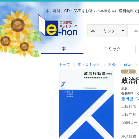
本、雑誌、CD・DVDをお近くの本屋さんに送料無料で
本
コミック
トップ
本・コミック
社会
政治
政治
新版
有斐閣スト
飯田健／
出版社名
出版年月
ISBNコー
税込価格