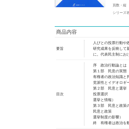
頁数・縦
シリーズ
商品内容
人びとの投票行動や
要旨
研究成果を反映して
に。代表民主制にお
序 政治行動論とは
第１部 民意の実態
有権者の政治知識と
党派性とイデオロギ
第２部 民意と選挙
目次
投票選択
選挙と情報）
第３部 民意と政策
民意と政策
選挙制度の影響）
終 有権者は政治を