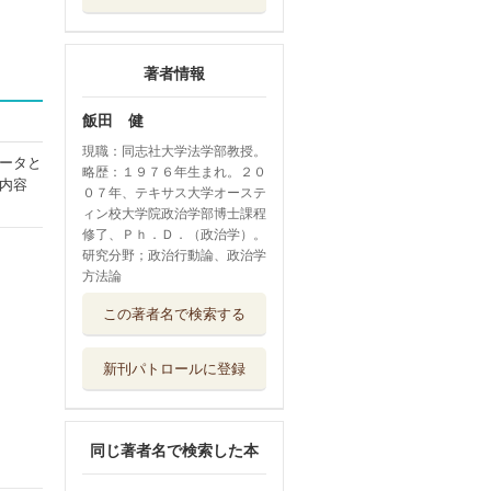
著者情報
飯田 健
現職：同志社大学法学部教授。
ータと
略歴：１９７６年生まれ。２０
内容
０７年、テキサス大学オーステ
ィン校大学院政治学部博士課程
修了、Ｐｈ．Ｄ．（政治学）。
研究分野；政治行動論、政治学
方法論
「あの選挙」はな
この著者名で検索する
んだったのか ...
青弓社
新刊パトロールに登録
まちづくりを仕事
にする 事業と...
学芸出版社
同じ著者名で検索した本
日本の経済投票
なぜ日本で政権...