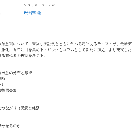
２０５Ｐ ２２ｃｍ
名
政治行動論
政治意識について、豊富な実証例とともに学べる定評あるテキストが、最新デ
新版化。近年注目を集めるトピックもコラムとして新たに加え、より充実した
ける有権者の役割を考える。
（民意の分布と形成
判断
ー）
（投票参加
のつながり（民意と経済
動かせるのか