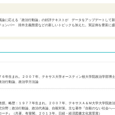
議論に応える「政治行動論」の好評テキストが データをアップデートして新
チェンバー 排外主義態度などの新しいトピックも加えた。実証例を豊富に盛
７６年生まれ。２００７年、テキサス大学オースティン校大学院政治学部博
政治行動論、政治学方法論
教授。略歴：１９７７年生まれ。２００７年、テキサスＡ＆Ｍ大学大学院政
究分野；政治行動論、政治代表論、自殺対策。主な著作『自殺のない社会へ
ローチ』（共著、有斐閣、２０１３年、日経・経済図書文化賞受賞）