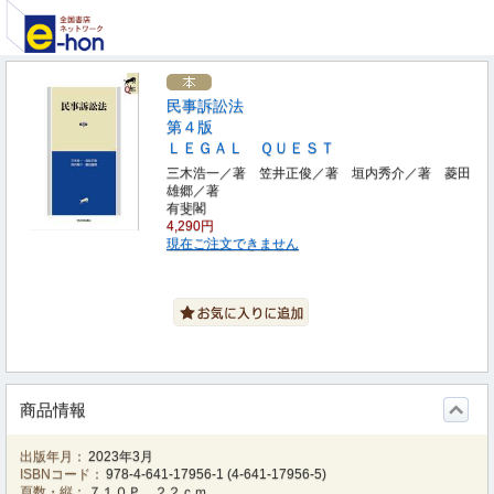
民事訴訟法
第４版
ＬＥＧＡＬ ＱＵＥＳＴ
三木浩一／著 笠井正俊／著 垣内秀介／著 菱田
雄郷／著
有斐閣
4,290円
現在ご注文できません
商品情報
出版年月：
2023年3月
ISBNコード：
978-4-641-17956-1
(
4-641-17956-5
)
頁数・縦：
７１０Ｐ ２２ｃｍ