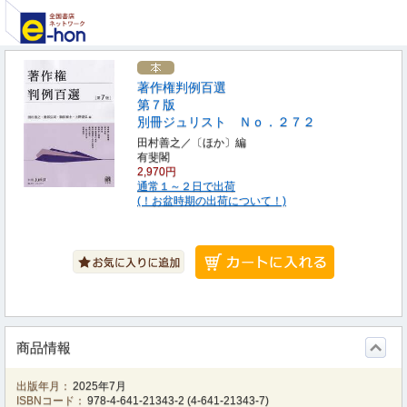
著作権判例百選
第７版
別冊ジュリスト Ｎｏ．２７２
田村善之／〔ほか〕編
有斐閣
2,970円
通常１～２日で出荷
(！お盆時期の出荷について！)
商品情報
出版年月：
2025年7月
ISBNコード：
978-4-641-21343-2
(
4-641-21343-7
)