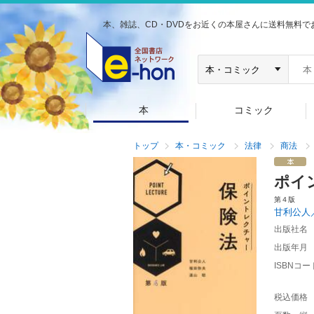
本、雑誌、CD・DVDをお近くの本屋さんに送料無料で
本
コミック
トップ
本・コミック
法律
商法
ポイ
第４版
甘利公人
出版社名
出版年月
ISBNコー
税込価格