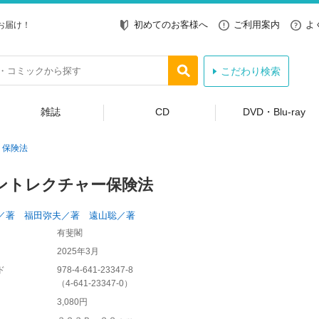
初めてのお客様へ
ご利用案内
よ
お届け！
こだわり検索
雑誌
CD
DVD・Blu-ray
保険法
ントレクチャー保険法
／著 福田弥夫／著 遠山聡／著
有斐閣
2025年3月
ド
978-4-641-23347-8
（
4-641-23347-0
）
3,080円