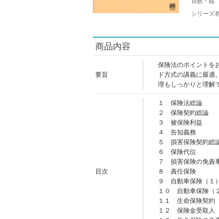
頁数・縦
シリーズ
商品内容
保険法のポイントを
要旨
ド方式の講義に最適
理もしっかりと理解
１ 保険法総論
２ 保険契約総論
３ 被保険利益
４ 告知義務
５ 損害保険契約総
６ 保険代位
７ 損害保険の免責
目次
８ 責任保険
９ 自動車保険（１
１０ 自動車保険（
１１ 生命保険契約
１２ 保険金受取人