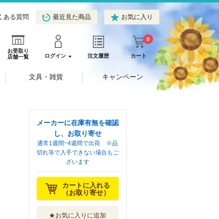
くある質問
最近見た商品
お気に入り
0
お受取り
ログイン
注文履歴
カート
店舗一覧
文具・雑貨
キャンペーン
メーカーに在庫有無を確認
し、お取り寄せ
通常1週間~4週間で出荷 ※品
切れ等で入手できない場合もご
ざいます
カートに入れる
（お取り寄せ）
★お気に入りに追加