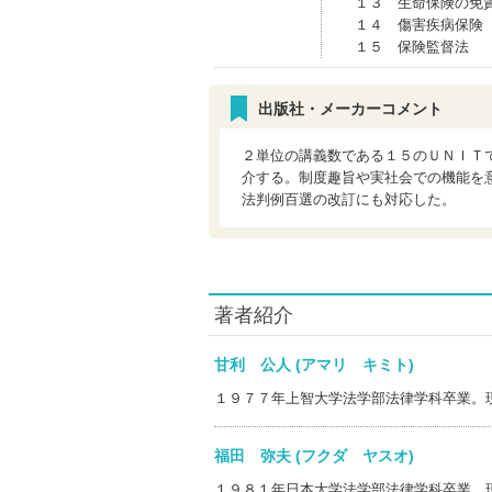
１３ 生命保険の免
１４ 傷害疾病保険
１５ 保険監督法
出版社・メーカーコメント
２単位の講義数である１５のＵＮＩＴ
介する。制度趣旨や実社会での機能を
法判例百選の改訂にも対応した。
著者紹介
甘利 公人 (アマリ キミト)
１９７７年上智大学法学部法律学科卒業。
福田 弥夫 (フクダ ヤスオ)
１９８１年日本大学法学部法律学科卒業。