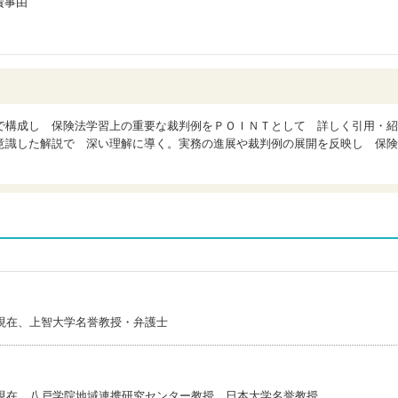
責事由
で構成し 保険法学習上の重要な裁判例をＰＯＩＮＴとして 詳しく引用・紹
意識した解説で 深い理解に導く。実務の進展や裁判例の展開を反映し 保険
現在、上智大学名誉教授・弁護士
現在、八戸学院地域連携研究センター教授、日本大学名誉教授