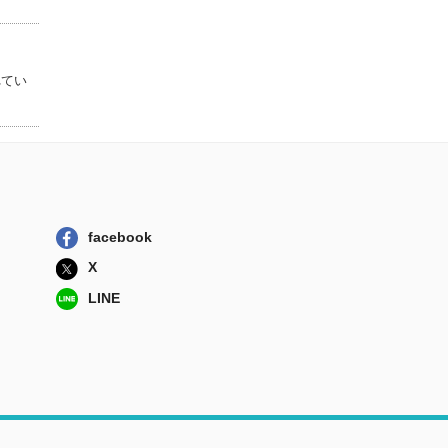
自動車保険契約に
おける利害調整...
保険毎日新聞社
れてい
交通事故賠償にお
ける補償・救済...
保険毎日新聞社
速習Ｍａｐｌｅ
ＳＴＥＭコンピ...
コロナ社
facebook
X
LINE