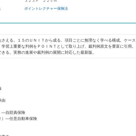
３２３Ｐ ２２ｃｍ
名
ポイントレクチャー保険法
おさえる。１５のＵＮＩＴから成る、項目ごとに無理なく学べる構成。ケース
。学習上重要な判例をＰＯＩＮＴとして取り上げ、裁判例原文を豊富に引用。
できる。実務の進展や裁判例の展開に対応した最新版。
論
事由
）―自賠責保険
２）―任意自動車保険