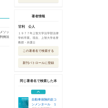
著者情報
甘利 公人
メソッ
１９７７年上智大学法学部法律
判例法
学科卒業。現在、上智大学名誉
教授・弁護士
自動車保険契約に
この著者名で検索する
おける利害調整...
保険毎日新聞社
新刊パトロールに登録
交通事故賠償にお
ける補償・救済...
保険毎日新聞社
同じ著者名で検索した本
速習Ｍａｐｌｅ
ＳＴＥＭコンピ...
コロナ社
自動車保険約款コ
ンメンタール １