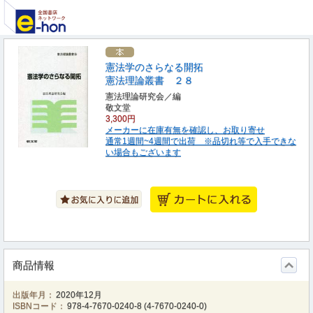
憲法学のさらなる開拓
憲法理論叢書 ２８
憲法理論研究会／編
敬文堂
3,300円
メーカーに在庫有無を確認し、お取り寄せ
通常1週間~4週間で出荷 ※品切れ等で入手できな
い場合もございます
商品情報
出版年月：
2020年12月
ISBNコード：
978-4-7670-0240-8
(
4-7670-0240-0
)