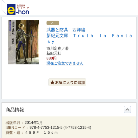
武器と防具 西洋編
新紀元文庫 Ｔｒｕｔｈ Ｉｎ Ｆａｎｔａ
ｓｙ
市川定春／著
新紀元社
880円
現在ご注文できません
商品情報
出版年月：
2014年1月
ISBNコード：
978-4-7753-1215-5
(
4-7753-1215-4
)
頁数・縦：
４８９Ｐ １５ｃｍ