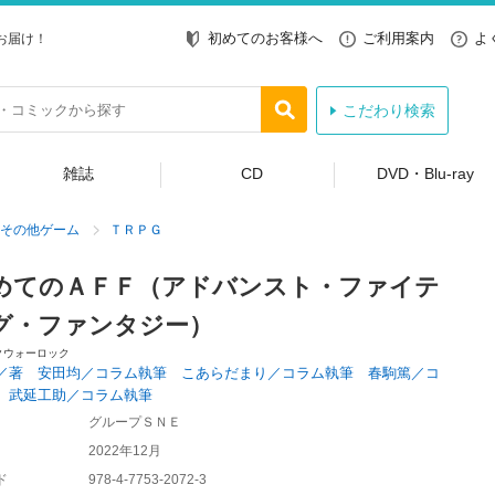
初めてのお客様へ
ご利用案内
よ
お届け！
こだわり検索
雑誌
CD
DVD・Blu-ray
その他ゲーム
ＴＲＰＧ
めてのＡＦＦ（アドバンスト・ファイテ
グ・ファンタジー）
クウォーロック
／著 安田均／コラム執筆 こあらだまり／コラム執筆 春駒篤／コ
 武延工助／コラム執筆
グループＳＮＥ
2022年12月
ド
978-4-7753-2072-3