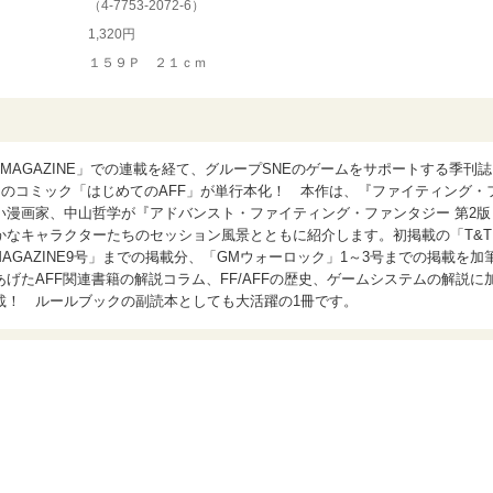
（
4-7753-2072-6
）
1,320円
１５９Ｐ ２１ｃｍ
ックMAGAZINE」での連載を経て、グループSNEのゲームをサポートする季刊誌
のコミック「はじめてのAFF」が単行本化！ 本作は、『ファイティング・
い漫画家、中山哲学が『アドバンスト・ファイティング・ファンタジー 第2版
豊かなキャラクターたちのセッション風景とともに紹介します。初掲載の「T&T
MAGAZINE9号」までの掲載分、「GMウォーロック」1～3号までの掲載を加
げたAFF関連書籍の解説コラム、FF/AFFの歴史、ゲームシステムの解説に
載！ ルールブックの副読本としても大活躍の1冊です。