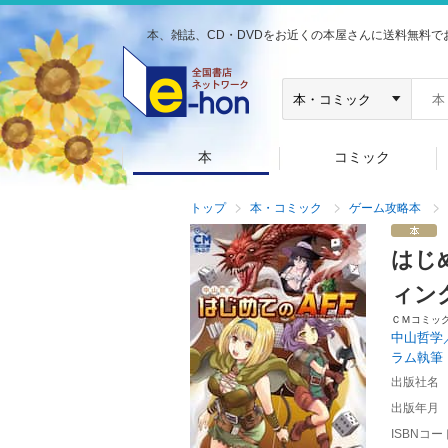
本、雑誌、CD・DVDをお近くの本屋さんに送料無料で
本
コミック
トップ
本・コミック
ゲーム攻略本
はじ
ィン
ＣＭコミッ
中山哲学
ラム執筆
出版社名
出版年月
ISBNコー