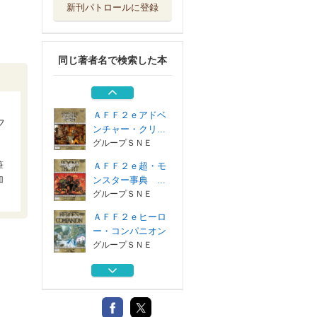
新刊パトロールに登録
ＲＰＧシティブッ
ク ５
グループＳＮＥ
同じ著者名で検索した本
アドバンスト・フ
ァイティング・...
グループＳＮＥ
ＡＦＦ２ｅアドベ
フ
ンチャー・クリ...
グループＳＮＥ
筆
ＡＦＦ２ｅ超・モ
加
ンスター事典 ...
グループＳＮＥ
ＡＦＦ２ｅヒーロ
ー・コンパニオン
グループＳＮＥ
ＲＰＧシティブッ
ク ５
グループＳＮＥ