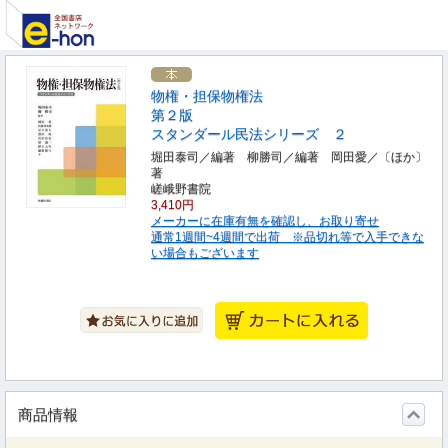
物権・担保物権法
第２版
スタンダール民法シリーズ ２
堀田泰司／編著 柳勝司／編著 岡田愛／〔ほか〕
著
嵯峨野書院
3,410円
メーカーに在庫有無を確認し、お取り寄せ
通常1週間~4週間で出荷 ※品切れ等で入手できな
い場合もございます
商品情報