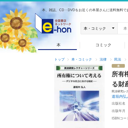
本、雑誌、CD・DVDをお近くの本屋さんに送料無料で
本
コミック
トップ
本・コミック
法律
民法
所有
る財
民法研究レ
道垣内弘
出版社名
出版年月
ISBNコー