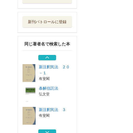
新注釈民法 ３
有斐閣
新刊パトロールに登録
切り拓く、創る～
実践の道程 中...
商事法務
同じ著者名で検索した本
新注釈民法 １５
有斐閣
新注釈民法 ２０
－１
有斐閣
条解信託法
弘文堂
新注釈民法 ３
有斐閣
切り拓く、創る～