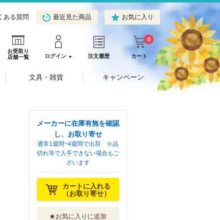
くある質問
最近見た商品
お気に入り
0
お受取り
ログイン
注文履歴
カート
店舗一覧
文具・雑貨
キャンペーン
メーカーに在庫有無を確認
し、お取り寄せ
通常1週間~4週間で出荷 ※品
切れ等で入手できない場合もご
ざいます
カートに入れる
（お取り寄せ）
★お気に入りに追加