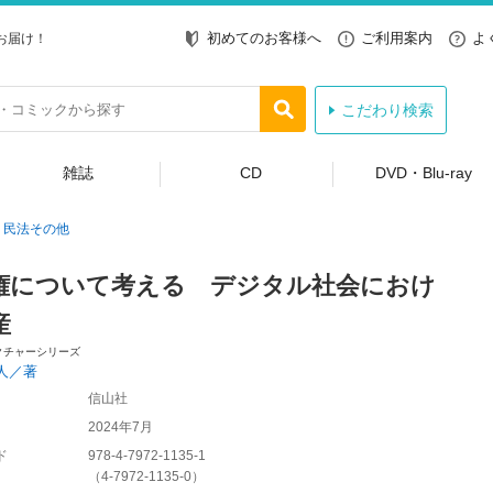
初めてのお客様へ
ご利用案内
よ
お届け！
こだわり検索
雑誌
CD
DVD・Blu-ray
民法その他
権について考える デジタル社会におけ
産
クチャーシリーズ
人／著
信山社
2024年7月
ド
978-4-7972-1135-1
（
4-7972-1135-0
）