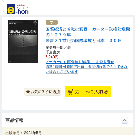
国際経済と冷戦の変容 カーター政権と危機
の１９７９年
叢書２１世紀の国際環境と日本 ００９
尾身悠一郎／著
千倉書房
5,940円
メーカーに在庫有無を確認し、お取り寄せ
通常1週間~4週間で出荷 ※品切れ等で入手できな
い場合もございます
商品情報
出版年月：
2024年5月