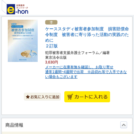
ケーススタディ被害者参加制度 損害賠償命
令制度 被害者に寄り添った活動の実践のた
めに
２訂版
犯罪被害者支援弁護士フォーラム／編著
東京法令出版
3,630円
メーカーに在庫有無を確認し、お取り寄せ
通常1週間~4週間で出荷 ※品切れ等で入手できな
い場合もございます
商品情報