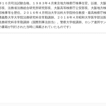
年１０月司法試験合格。１９８３年４月東京地方検察庁検事任官。以後、大
部長、法務省法務総合研究所研究部長、大阪高等検察庁公安部長、大阪地方
部検事等を歴任。２０１６年４月明治大学法科大学院特任教授・最高検察庁
應義塾大学大学院法務研究科非常勤講師。２０１８年４月昭和大学医学部法
法務研究科非常勤講師（国際刑事法担当）。警察大学校講師。ロシア連邦サ
の書籍が刊行された当時に掲載されていたものです）