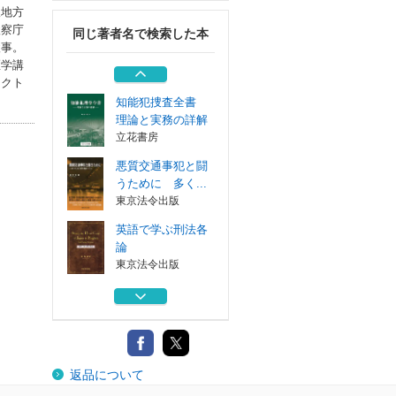
成文堂
阪地方
検察庁
同じ著者名で検索した本
あなたも陥る身近
検事。
な犯罪
医学講
成文堂
ンクト
知能犯捜査全書
理論と実務の詳解
立花書房
悪質交通事犯と闘
うために 多く...
東京法令出版
英語で学ぶ刑法各
論
東京法令出版
ＰＲＡＣＴＩＣＡ
Ｌ ＳＴＵＤＩ...
成文堂
あなたも陥る身近
返品について
な犯罪
成文堂