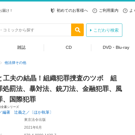
初めてのお客様へ
ご利用案内
よ
お届け！
こだわり検索
雑誌
CD
DVD・Blu-ray
他法律その他
と工夫の結晶！組織犯罪捜査のツボ 組
罪処罰法、暴対法、銃刀法、金融犯罪、風
罪、国際犯罪
務全書シリーズ
／編著 辻義之／〔ほか執筆〕
東京法令出版
2021年6月