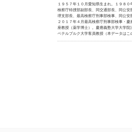
１９５７年１０月愛知県生まれ。１９８０
検察庁特捜部副部長、同交通部長、同公安
堺支部長、最高検察庁刑事部検事、同公安
２０１７年４月最高検察庁刑事部検事・慶
座教授（薬学博士）。慶應義塾大学大学院
ペテルブルク大学客員教授（本データはこ