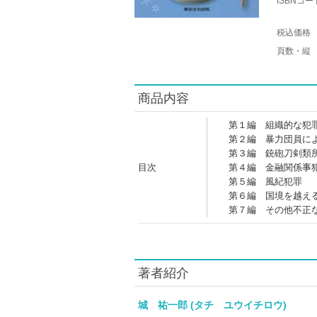
ISBNコー
税込価格
頁数・縦
商品内容
第１編 組織的な犯
第２編 暴力団員に
第３編 銃砲刀剣類
目次
第４編 金融関係事
第５編 風紀犯罪
第６編 国境を越え
第７編 その他不正
著者紹介
城 祐一郎 (タチ ユウイチロウ)