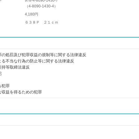
ド
978-4-8090-1430-7
（
4-8090-1430-4
）
4,180円
６３８Ｐ ２１ｃｍ
罪の処罰及び犯罪収益の規制等に関する法律違反
よる不当な行為の防止等に関する法律違反
所持等取締法違反
犯
る犯罪
な収益を得るための犯罪