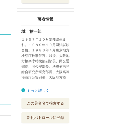
著者情報
城 祐一郎
１９５７年１０月愛知県生ま
れ。１９８０年１０月司法試験
合格。１９８３年４月東京地方
検察庁検事任官。以後、大阪地
方検察庁特捜部副部長、同交通
部長、同公安部長、法務省法務
総合研究所研究部長、大阪高等
検察庁公安部長、大阪地方検
…
もっと詳しく
英語で学ぶ刑法各
この著者名で検索する
論
東京法令出版
新刊パトロールに登録
ＰＲＡＣＴＩＣＡ
Ｌ ＳＴＵＤＩ...