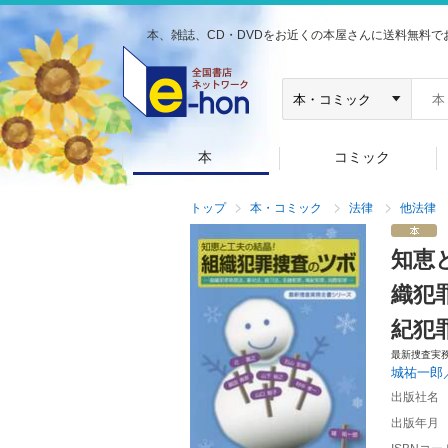
本、雑誌、CD・DVDをお近くの本屋さんに送料無料で
本
コミック
トップ
本・コミック
法律
他法律
知恵
織犯
紀犯
最新捜査実
城祐一郎
出版社名
出版年月