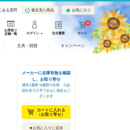
くある質問
最近見た商品
お気に入り
0
お受取り
ログイン
注文履歴
カート
店舗一覧
文具・雑貨
キャンペーン
メーカーに在庫有無を確認
し、お取り寄せ
通常1週間~4週間で出荷 ※品
切れ等で入手できない場合もご
ざいます
カートに入れる
（お取り寄せ）
★お気に入りに追加