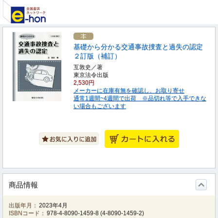
基礎から分かる交通事故捜査と過失の認定
２訂版（補訂）
互敦史／著
東京法令出版
2,530円
メーカーに在庫有無を確認し、お取り寄せ
通常1週間~4週間で出荷 ※品切れ等で入手できな
い場合もございます
商品情報
出版年月：
2023年4月
ISBNコード：
978-4-8090-1459-8
(
4-8090-1459-2
)