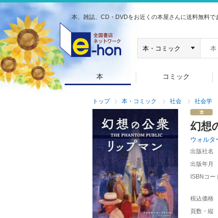
本、雑誌、CD・DVDをお近くの本屋さんに送料無料で
本
コミック
トップ
本・コミック
社会
社会学
幻想
ウォルタ
出版社名
出版年月
ISBNコー
税込価格
頁数・縦