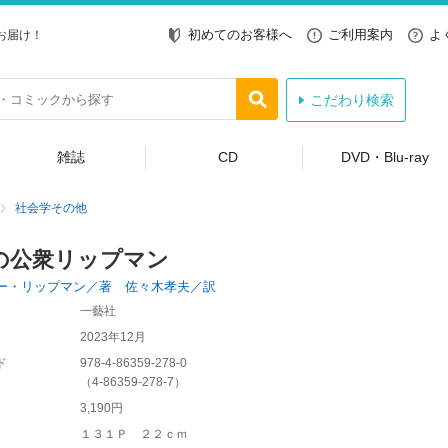
初めてのお客様へ
ご利用案内
よ
お届け！
こだわり検索
雑誌
CD
DVD・Blu-ray
社会学その他
の公衆リップマン
ー・リップマン／著 佐々木孝夫／訳
一藝社
2023年12月
ド
978-4-86359-278-0
（
4-86359-278-7
）
3,190円
１３１Ｐ ２２ｃｍ