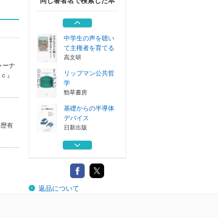
同じ著者名で検索した本
入門ミクロ経済学
中央経済社
中学生の声を聴い
て主権者を育てる
高文研
ャーナ
リップマン公共哲
ｉｃ』
学
勁草書房
基礎からの半導体
デバイス
経歴有
日新出版
入門ミクロ経済学
中央経済社
中学生の声を聴い
返品について
て主権者を育てる
高文研
リップマン公共哲