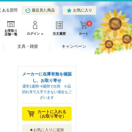
くある質問
最近見た商品
お気に入り
0
お受取り
ログイン
注文履歴
カート
店舗一覧
文具・雑貨
キャンペーン
メーカーに在庫有無を確認
し、お取り寄せ
通常1週間~4週間で出荷 ※品
切れ等で入手できない場合もご
ざいます
カートに入れる
（お取り寄せ）
★お気に入りに追加