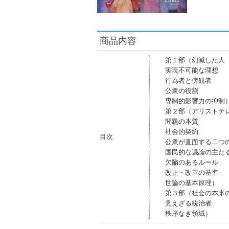
商品内容
第１部（幻滅した人
実現不可能な理想
行為者と傍観者
公衆の役割
専制的影響力の抑制
第２部（アリストテ
問題の本質
社会的契約
目次
公衆が直面する二つ
国民的な議論の主た
欠陥のあるルール
改正・改革の基準
世論の基本原理）
第３部（社会の本来
見えざる統治者
秩序なき領域）