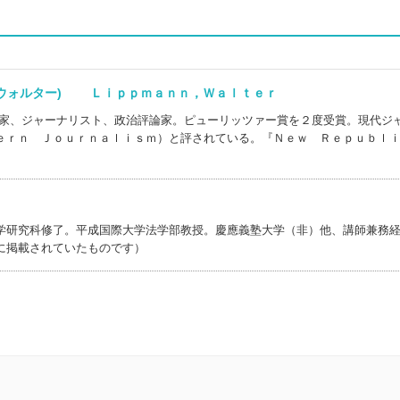
，ウォルター) Ｌｉｐｐｍａｎｎ，Ｗａｌｔｅｒ
述家、ジャーナリスト、政治評論家。ピューリッツァー賞を２度受賞。現代ジ
ｅｒｎ Ｊｏｕｒｎａｌｉｓｍ）と評されている。『Ｎｅｗ Ｒｅｐｕｂｌ
学研究科修了。平成国際大学法学部教授。慶應義塾大学（非）他、講師兼務
に掲載されていたものです）