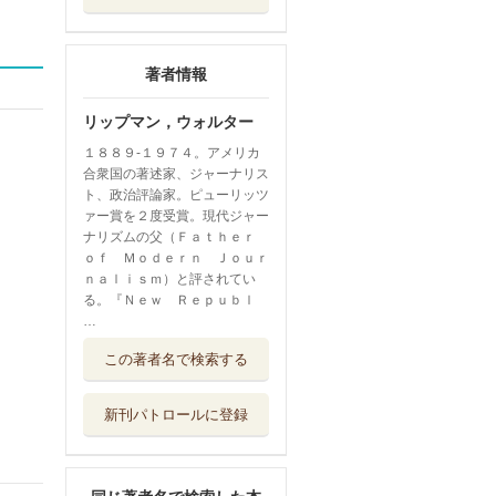
著者情報
リップマン，ウォルター
１８８９‐１９７４。アメリカ
合衆国の著述家、ジャーナリス
ト、政治評論家。ピューリッツ
ァー賞を２度受賞。現代ジャー
ナリズムの父（Ｆａｔｈｅｒ
ｏｆ Ｍｏｄｅｒｎ Ｊｏｕｒ
ｎａｌｉｓｍ）と評されてい
る。『Ｎｅｗ Ｒｅｐｕｂｌ
…
リップマン公共哲
この著者名で検索する
学
勁草書房
新刊パトロールに登録
基礎からの半導体
デバイス
日新出版