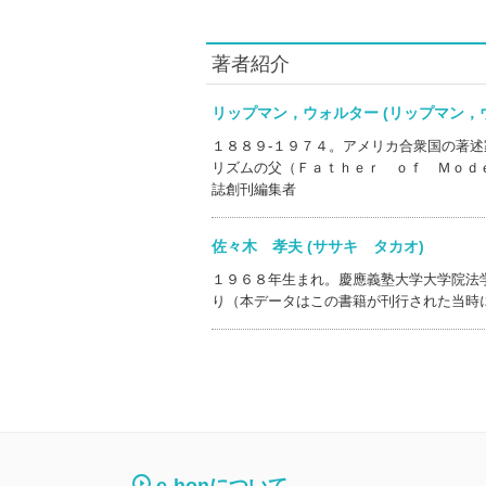
著者紹介
リップマン，ウォルター (リップマン
１８８９‐１９７４。アメリカ合衆国の著
リズムの父（Ｆａｔｈｅｒ ｏｆ Ｍｏｄ
誌創刊編集者
佐々木 孝夫 (ササキ タカオ)
１９６８年生まれ。慶應義塾大学大学院法
り（本データはこの書籍が刊行された当時