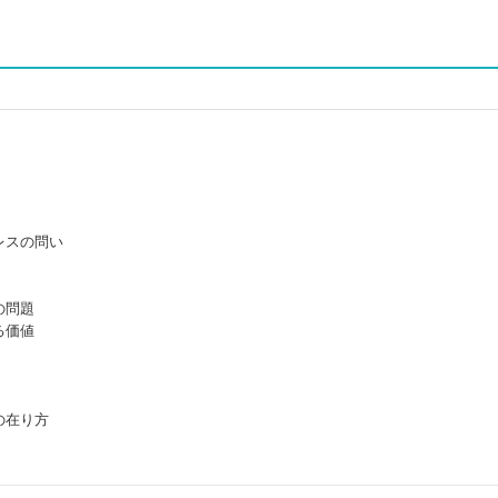
）
レスの問い
の問題
る価値
の在り方