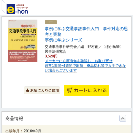
事例に学ぶ交通事故事件入門 事件対応の思
考と実務
事例に学ぶシリーズ
交通事故事件研究会／編 野村創／〔ほか執筆〕
民事法研究会
3,520円
メーカーに在庫有無を確認し、お取り寄せ
通常1週間~4週間で出荷 ※品切れ等で入手できな
い場合もございます
商品情報
出版年月：
2016年9月