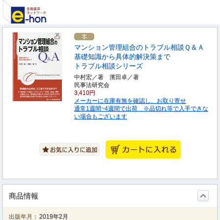
マンション管理組合のトラブル相談Ｑ＆Ａ
基礎知識から具体的解決策まで
トラブル相談シリーズ
中村宏／著 濱田卓／著
民事法研究会
3,410円
メーカーに在庫有無を確認し、お取り寄せ
通常1週間~4週間で出荷 ※品切れ等で入手できな
い場合もございます
商品情報
出版年月：
2019年2月