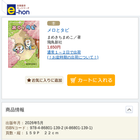
メロとタビ
まめきちまめこ／著
飛鳥新社
1,650円
通常１～２日で出荷
(！お盆時期の出荷について！)
商品情報
出版年月：
2026年5月
ISBNコード：
978-4-86801-139-2
(
4-86801-139-1
)
頁数・縦：
１５９Ｐ ２２ｃｍ