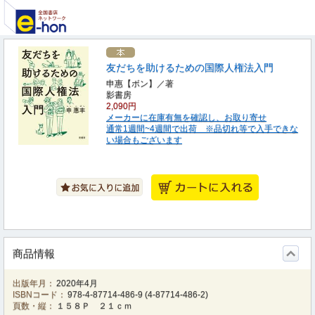
友だちを助けるための国際人権法入門
申惠【ボン】／著
影書房
2,090円
メーカーに在庫有無を確認し、お取り寄せ
通常1週間~4週間で出荷 ※品切れ等で入手できな
い場合もございます
商品情報
出版年月：
2020年4月
ISBNコード：
978-4-87714-486-9
(
4-87714-486-2
)
頁数・縦：
１５８Ｐ ２１ｃｍ