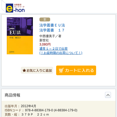
法学叢書ＥＵ法
法学叢書 １７
中西優美子／著
新世社
3,080円
通常１～２日で出荷
(！お盆時期の出荷について！)
商品情報
出版年月：
2012年4月
ISBNコード：
978-4-88384-179-0
(
4-88384-179-0
)
頁数・縦：
３７９Ｐ ２２ｃｍ