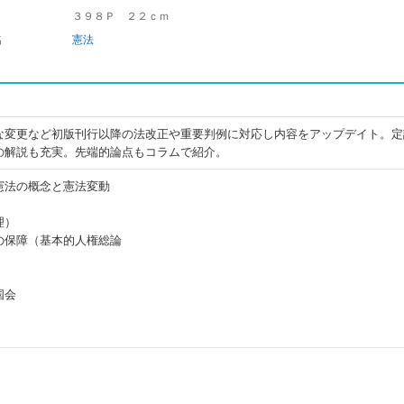
３９８Ｐ ２２ｃｍ
名
憲法
な変更など初版刊行以降の法改正や重要判例に対応し内容をアップデイト。定
の解説も充実。先端的論点もコラムで紹介。
憲法の概念と憲法変動
理）
の保障（基本的人権総論
）
国会