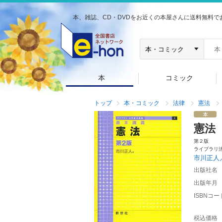
本、雑誌、CD・DVDをお近くの本屋さんに送料無料で
本
コミック
トップ
本・コミック
法律
憲法
憲法
第２版
ライブラリ
市川正人
出版社名
出版年月
ISBNコー
税込価格