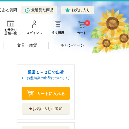
くある質問
最近見た商品
お気に入り
0
お受取り
ログイン
注文履歴
カート
店舗一覧
文具・雑貨
キャンペーン
通常１～２日で出荷
(！お盆時期の出荷について！)
カートに入れる
★お気に入りに追加
基本的人権の事件
簿 憲法の世界へ
有斐閣