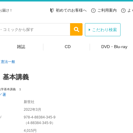
初めてのお客様へ
ご利用案内
よ
お届け！
こだわり検索
雑誌
CD
DVD・Blu-ray
憲法一般
 基本講義
法学基本講義 １
／著
新世社
2022年3月
ド
978-4-88384-345-9
（
4-88384-345-9
）
4,015円