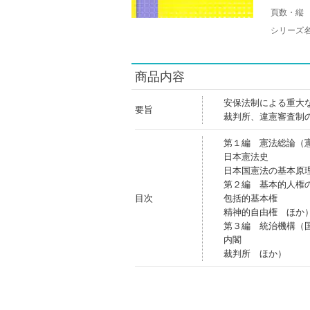
頁数・縦
シリーズ
商品内容
安保法制による重大
要旨
裁判所、違憲審査制
第１編 憲法総論（
日本憲法史
日本国憲法の基本原
第２編 基本的人権
目次
包括的基本権
精神的自由権 ほか
第３編 統治機構（
内閣
裁判所 ほか）