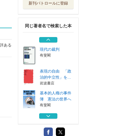
新刊パトロールに登録
図解！矯正治療が
面白いほどわか...
クインテッセン...
同じ著者名で検索した本
憲法問題のソリュ
ーション
日本評論社
評ある
現代の裁判
有斐閣
表現の自由 「政
治的中立性」を...
岩波書店
基本的人権の事件
簿 憲法の世界へ
有斐閣
図解！矯正治療が
面白いほどわか...
クインテッセン...